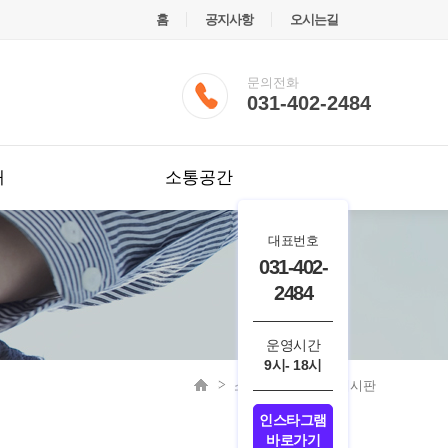
홈
공지사항
오시는길
문의전화
031-402-2484
내
소통공간
대표번호
031-402-
2484
운영시간
9시- 18시
소통공간
소통게시판
인스타그램
바로가기