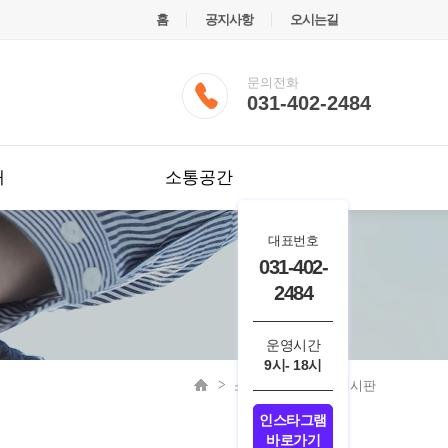
홈
공지사항
오시는길
문의전화
031-402-2484
내
소통공간
대표번호
031-402-
2484
운영시간
9시- 18시
소통공간
소통게시판
인스타그램
바로가기