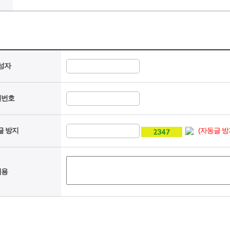
성자
밀번호
(자동글 방
글 방지
내용