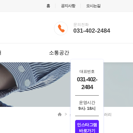
홈
공지사항
오시는길
문의전화
031-402-2484
내
소통공간
대표번호
031-402-
2484
운영시간
9시- 18시
소통공간
사진갤러리
인스타그램
바로가기