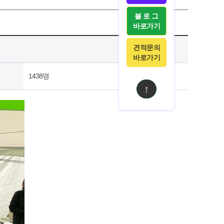
블 로 그
바로가기
견적문의
바로가기
1438명
↑