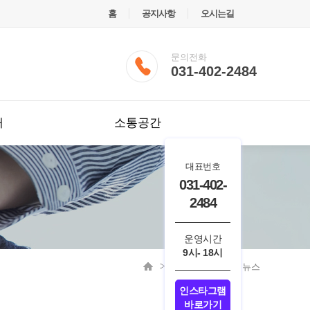
홈
공지사항
오시는길
문의전화
031-402-2484
내
소통공간
대표번호
031-402-
2484
운영시간
9시- 18시
소통공간
복지뉴스
인스타그램
바로가기